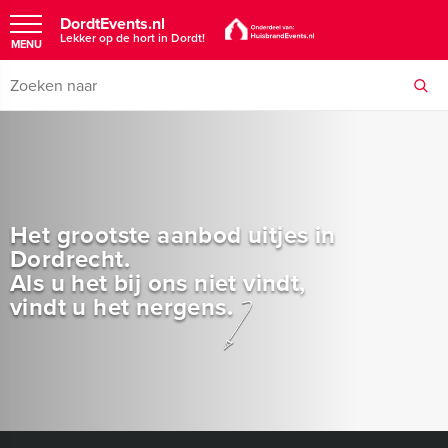
DordtEvents.nl
Lekker op de hort in Dordt!
MENU
Het grootste aanbod uitjes in
Dordrecht.
Als u het bij ons niet vindt,
vindt u het nergens.