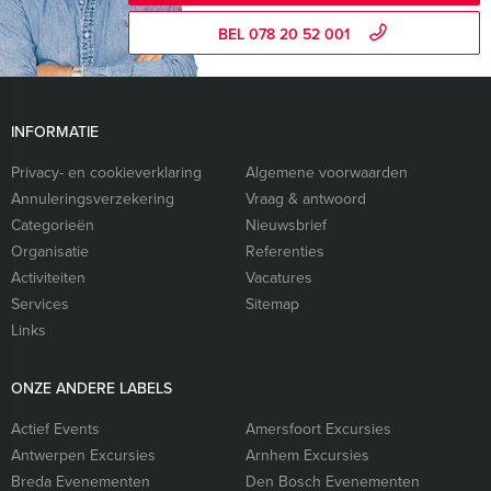
BEL 078 20 52 001
INFORMATIE
Privacy- en cookieverklaring
Algemene voorwaarden
Annuleringsverzekering
Vraag & antwoord
Categorieën
Nieuwsbrief
Organisatie
Referenties
Activiteiten
Vacatures
Services
Sitemap
Links
ONZE ANDERE LABELS
Actief Events
Amersfoort Excursies
Antwerpen Excursies
Arnhem Excursies
Breda Evenementen
Den Bosch Evenementen