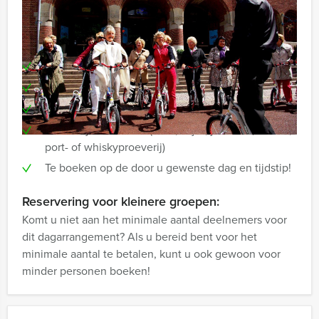
proeverij spreekt u het meest aan?
Inclusief:
Lunch
Steps
Professionele gids
Proeverij naar keuze (bier-, wijn-, jenever-, likeur-,
port- of whiskyproeverij)
Te boeken op de door u gewenste dag en tijdstip!
Reservering voor kleinere groepen:
Komt u niet aan het minimale aantal deelnemers voor
dit dagarrangement? Als u bereid bent voor het
minimale aantal te betalen, kunt u ook gewoon voor
minder personen boeken!