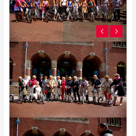
13.15 - 14.30 Lunch
Na deze actieve steptocht is het tijd voor een heerlijke
lunch in het centrum van Dordrecht. U krijgt tijdens de
lunch voldoende tijd om nog de geschiedenis van
Dordrecht met elkaar rustig te bespreken. Uiteraard
kunt u het ook daar vooral niet over hebben...
14.30 - 15.30 Proeverij
Om de dag af te sluiten, eindigen jullie met een
heerlijke proeverij. De keuze voor een proeverij is
geheel op maat voor u te organiseren. Dordt Events
organiseert diverse proeverij in de binnenstad. Welk