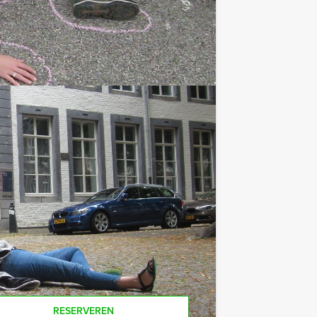
tijdstip
e af te rekenen? Voor € 13,50 per
 van het drankarrangement, waarbij u
koffie en thee. En…zo komt u ook
oor dit arrangement? Als u bereid
u ook gewoon voor minder personen
RESERVEREN