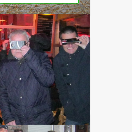
€ 27,50
Vanaf
p.p. excl. BTW
oor u. Dordt Events organiseert het
Favoriet
€ 32,50
Vanaf
p.p. excl. BTW