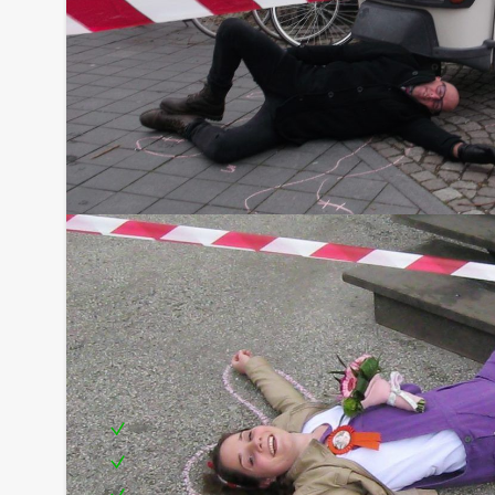
Inclusief:
Enthousiaste begeleiding
3-gangen diner in drie verschillende restaura
Spelbenodigdheden