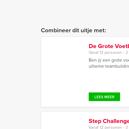
Combineer dit uitje met:
De Grote Voetb
Vanaf 12 personen ‐ 2
Ben jij een grote vo
ultieme teambuilding
LEES MEER
Step Challenge
Vanaf 12 personen ‐ 3