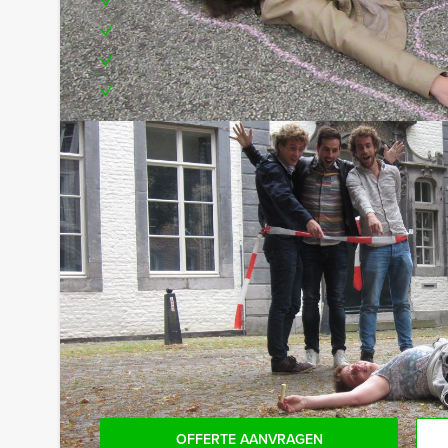
Teambuilding
Leuke prijs voor de winnende speurneuzen
Te boeken op de door jullie gewenste dag en 
Optioneel:
Niet telkens uw knip hoeven trekken om uw drankj
persoon per uur (excl. BTW) kunt u gebruikmaken
onbeperkt kunt genieten van bier, fris, huiswijn, 
achteraf niet voor verrassingen te staan!
Reservering voor kleinere groepen:
Komt u niet aan het minimale aantal deelnemers v
bent voor het minimale aantal te betalen, kunt 
boeken!
OFFERTE AANVRAGEN