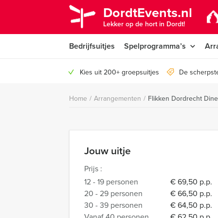
DordtEvents.nl
Lekker op de hort in Dordt!
Bedrijfsuitjes
Spelprogramma’s
Arr
Kies uit 200+ groepsuitjes
De scherpste
Home
/
Arrangementen
/
Flikken Dordrecht Dine
Jouw uitje
Prijs :
12 - 19 personen
€ 69,50 p.p.
20 - 29 personen
€ 66,50 p.p.
30 - 39 personen
€ 64,50 p.p.
Vanaf 40 personen
€ 62,50 p.p.