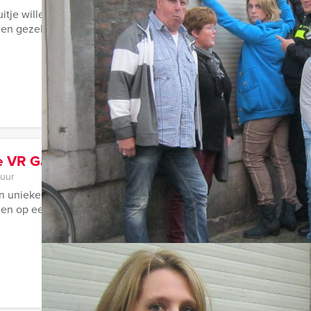
uitje willen organiseren in Dordrecht? Met de Step Challenge va
 en gezellige manier verkennen. ...
e VR Game in Dordrecht
 uur
n unieke ervaring komen samen bij de VR-games van Dordt Event
n op een gezellige locatie. Na een korte ...