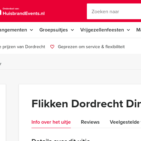
angementen
Groepsuitjes
Vrijgezellenfeesten
M
 prijzen van Dordrecht
Geprezen om service & flexibiliteit
r
Flikken Dordrecht Di
Info over het uitje
Reviews
Veelgestelde