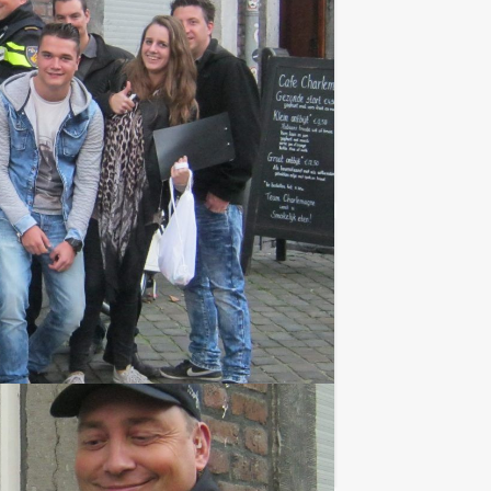
n Dordt Events gaat u deze gezellige
Favoriet
€ 37,50
Vanaf
p.p. excl. BTW
s. In hartje Dordrecht wordt uw
Favoriet