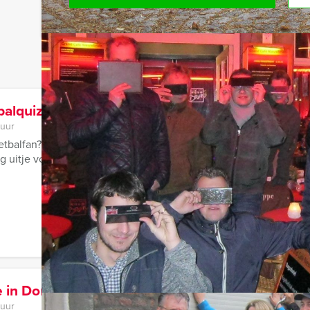
alquiz in Dordrecht
 uur
etbalfan? Dan is de De Grote Voetbalquiz van Dordt Events iets v
 uitje voor de echte ...
 in Dordrecht
 uur