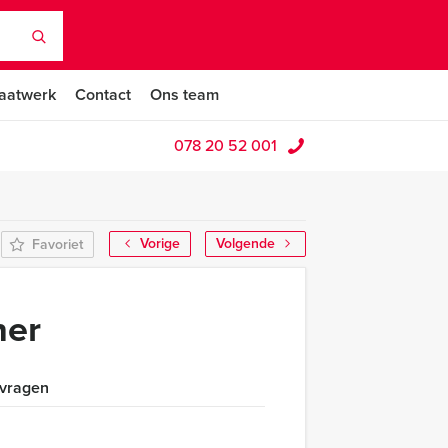
aatwerk
Contact
Ons team
078 20 52 001
Vorige
Volgende
Favoriet
ner
 vragen