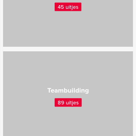
45 uitjes
Teambuilding
89 uitjes