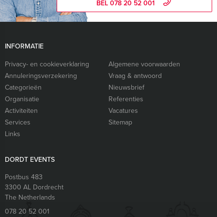
BEL 078 20 52 001
INFORMATIE
Privacy- en cookieverklaring
Algemene voorwaarden
Annuleringsverzekering
Vraag & antwoord
Categorieën
Nieuwsbrief
Organisatie
Referenties
Activiteiten
Vacatures
Services
Sitemap
Links
DORDT EVENTS
Postbus 483
3300 AL
Dordrecht
The Netherlands
078 20 52 001