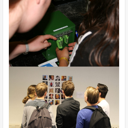
Waarom Niets is wat het lijkt kiezen?
Het doel is helder en (lijkt) gemakkelijk: verdien zoveel
mogelijk geld door het oplossen van puzzels en
raadsels, verspreid over de locatie. Elk juist antwoord
brengt je team dichter bij de overwinning. Maar let op:
foute antwoorden of een fractie te laat invullen levert
verlies op.
Maak jij gebruik van de jokers om geen geld te
verliezen? Of ga je voor de grote groene box?
Wie weet maken ze het verschil tussen winst en
verlies…
Ideaal voor een origineel bedrijfsuitje of unieke
teambuildingactiviteit. Teams versterken gegarandeerd
hun samenwerking, communicatie en onderlinge
verbinding. Onze professionele begeleiders,
doordachte puzzels, gebruiksvriendelijke app en