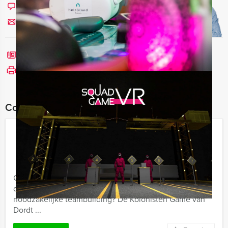
Chat met Jeroen
Stuur ons een mailtje
Bel mij terug
Bekijk printbare versie
Combineer dit uitje met:
Kolonisten Tablet Game in Dordrecht
€ 27,50
Vanaf
p.p. excl. BTW
Vanaf 12 personen ‐ 2 uur en 30 minuten
Groepsuitje met vrienden of een dagje uit met collega's
dat bol staat van avontuur, leuke uitdagingen en de
noodzakelijke teambuilding? De Kolonisten Game van
Dordt ...