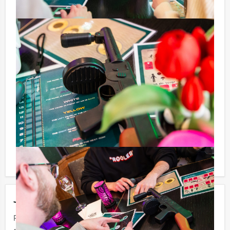
Tip!
Niet telkens uw knip hoeven trekken om uw drankje af
te rekenen? Voor € 13,50 per persoon per uur (excl.
BTW) kunt u gebruikmaken van het drankarrangement,
waarbij u onbeperkt kunt genieten van bier, fris,
huiswijn, koffie en thee. En… zo komt u ook achteraf
niet voor verrassingen te staan!
Reservering voor kleinere groepen:
Afhankelijk van het minimaal aantal deelnemers
berekenen wij de minimale prijs voor dit arrangement.
U kunt altijd voor minder personen boeken als u bereid
bent om de minimale prijs te betalen.
Jouw uitje
Prijs :