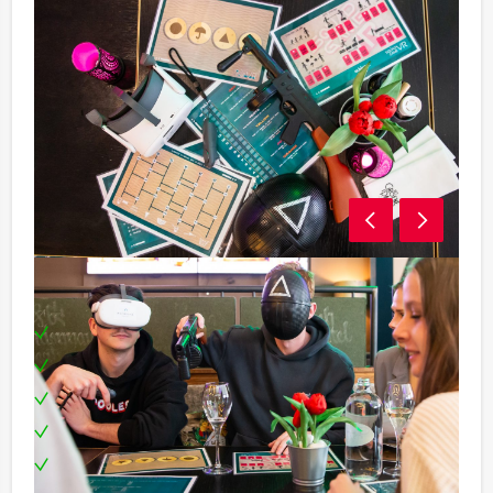
Inclusief:
Professionele begeleiding
Moderne VR-brillen
Uitgebreide lunch
Leuke prijs voor het winnende team
Te boeken op uw gewenste dag en tijdstip!