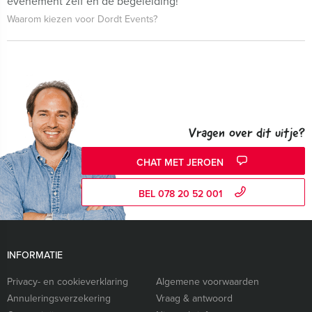
evenement zelf én de begeleiding!
Waarom kiezen voor Dordt Events?
Vragen over dit uitje?
CHAT MET JEROEN
BEL 078 20 52 001
INFORMATIE
Privacy- en cookieverklaring
Algemene voorwaarden
Annuleringsverzekering
Vraag & antwoord