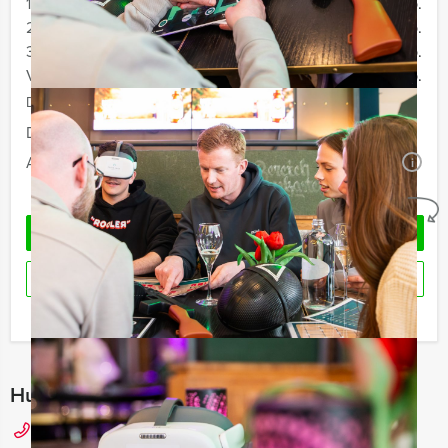
12 - 19 personen
€ 67,50 p.p.
20 - 29 personen
€ 64,50 p.p.
30 - 39 personen
€ 59,50 p.p.
Vanaf 40 personen
€ 57,50 p.p.
De prijzen zijn exclusief BTW
Duur:
3 uur
Aantal:
Minimaal 12 personen
i
Geheel vrijblijvend
OFFERTE AANVRAGEN
RESERVEREN
Ik heb een vraag over dit uitje
Hulp nodig bij het kiezen?
078 20 52 001