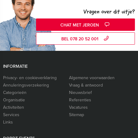
Vragen over dit uitje?
CHAT MET JEROEN
BEL 078 20 52 001
INFORMATIE
Privacy- en cookieverklaring
Algemene voorwaarden
Annuleringsverzekering
Vraag & antwoord
Categorieën
Nieuwsbrief
Organisatie
Referenties
Activiteiten
Vacatures
Services
Sitemap
Links