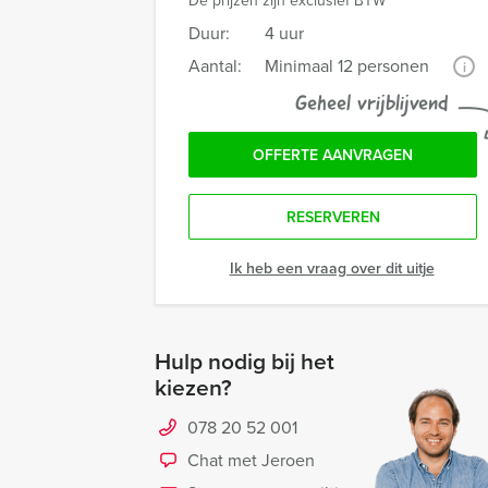
De prijzen zijn exclusief BTW
Duur:
4 uur
Aantal:
Minimaal 12 personen
i
Geheel vrijblijvend
OFFERTE AANVRAGEN
RESERVEREN
Ik heb een vraag over dit uitje
Hulp nodig bij het
kiezen?
078 20 52 001
Chat met Jeroen