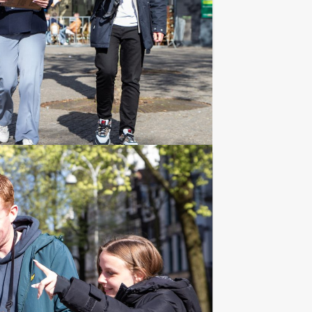
Favoriet
Bedrijfsuitjes
55 uitjes