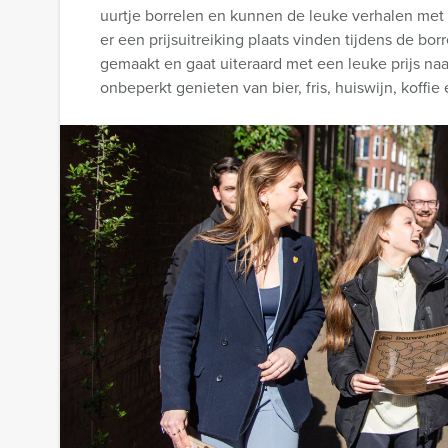
uurtje borrelen en kunnen de leuke verhalen met 
er een prijsuitreiking plaats vinden tijdens de b
gemaakt en gaat uiteraard met een leuke prijs naar
onbeperkt genieten van bier, fris, huiswijn, koffie