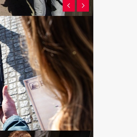
wijn
ijdstip!
mers voor dit dagarrangement? Als
alen, kunnen jullie ook gewoon voor