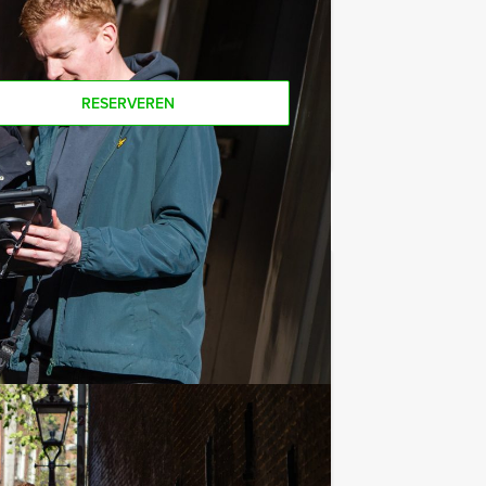
RESERVEREN
€ 27,50
Vanaf
p.p. excl. BTW
nner Tablet Game! De taak is aan jullie
Favoriet