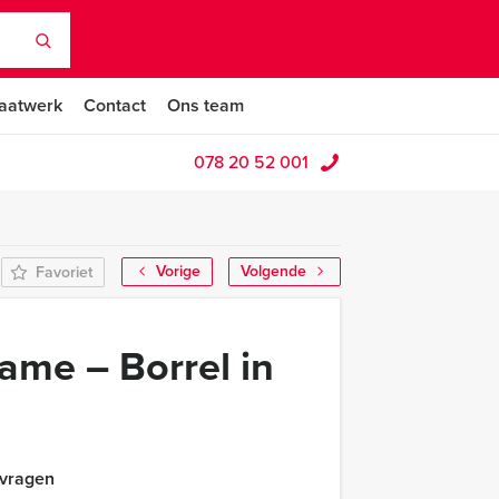
aatwerk
Contact
Ons team
078 20 52 001
Vorige
Volgende
Favoriet
ame – Borrel in
 vragen