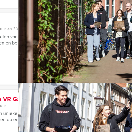
 uur en 30 minuten
len van Dordrecht tijdens de 'Old' Speurtocht van Dordt Events
 en beleef de rijke geschiedenis van de stad! ...
e VR Game in Dordrecht
 uur
n unieke ervaring komen samen bij de VR-games van Dordt Event
n op een gezellige locatie. Na een korte ...