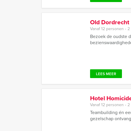
Old Dordrecht
Vanaf 12 personen ‐ 2
Bezoek de oudste de
bezienswaardigheden
LEES MEER
Hotel Homicid
Vanaf 12 personen ‐ 2
Teambuilding én ee
gezelschap ontvange