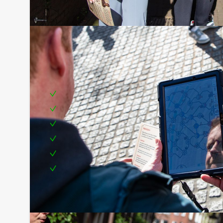
Inclusief:
Heerlijke lunch
Enthousiaste begeleiding
GPS Tablets en portofoons
Leuke prijs voor het winnende team
1 uur onbeperkt bier, fris, koffie, thee en huis
Te boeken op de door jullie gewenste dag en t
Reservering voor kleinere groepen:
Komen jullie niet aan het minimale aantal deelne
jullie bereid zijn voor het minimale aantal te bet