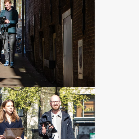
€ 22,50
Vanaf
p.p. excl. BTW
. Ontdek historische
Favoriet
€ 37,50
Vanaf
p.p. excl. BTW
s. In hartje Dordrecht wordt uw