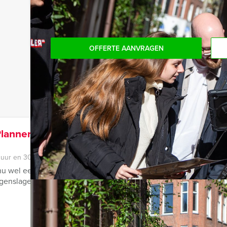
minder personen boeken!
OFFERTE AANVRAGEN
lanner Tablet Game in
 uur en 30 minuten
nu wel een heel bijzonder vrijgezellenfeest aan: The Wedding Pla
genslagen er toch nog een ...