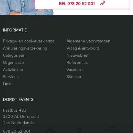
BEL 078 20 52 001
INFORMATIE
Privacy- en cookieverklaring
Algemene voorwaarden
Annuleringsverzekering
Vraag & antwoord
Categorieën
Nieuwsbrief
Organisatie
Referenties
Activiteiten
Vacatures
Services
Sitemap
Links
DORDT EVENTS
Postbus 483
3300 AL
Dordrecht
The Netherlands
078 20 52 001