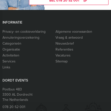
BEL 078 20 52 001
INFORMATIE
Privacy- en cookieverklaring
Algemene voorwaarden
Annuleringsverzekering
Vraag & antwoord
Categorieën
Nieuwsbrief
Organisatie
Referenties
Activiteiten
Vacatures
Services
Sitemap
Links
DORDT EVENTS
Postbus 483
3300 AL
Dordrecht
The Netherlands
078 20 52 001